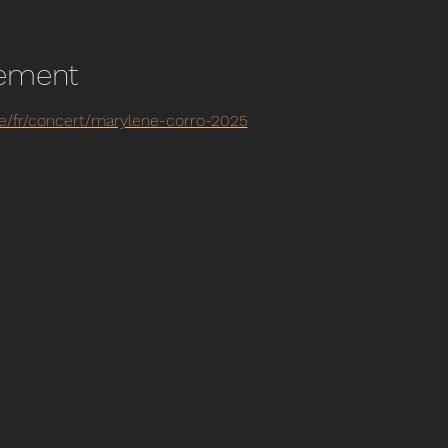
nement
be/fr/concert/marylene-corro-2025