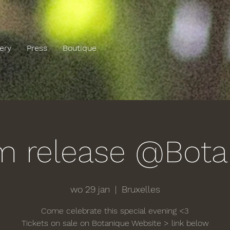
lery
Press
Boutique
m release @Bota
wo 29 jan
  |  
Bruxelles
Come celebrate this special evening <3