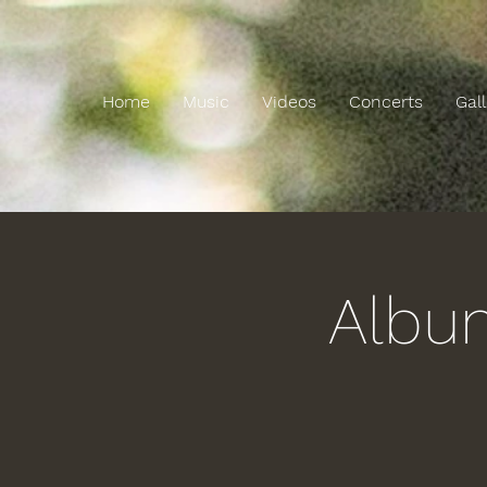
Home
Music
Videos
Concerts
Gal
Albu