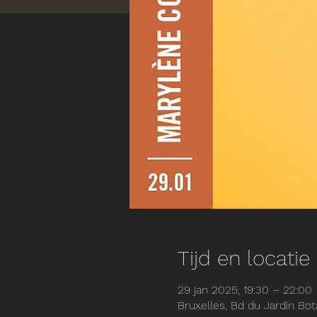
Tijd en locatie
29 jan 2025, 19:30 – 22:00
Bruxelles, Bd du Jardin Bot