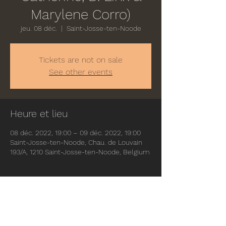
Marylene Corro)
jeu. 08 déc.
  |  
Saint-Josse-ten-Noode
Tickets are not on sale
See other events
Heure et lieu
08 déc. 2022, 19:00 – 09 déc. 2022, 19:00
Saint-Josse-ten-Noode, Chau. de Louvain
193/A, 1210 Saint-Josse-ten-Noode, Belgium
Partager cet événement