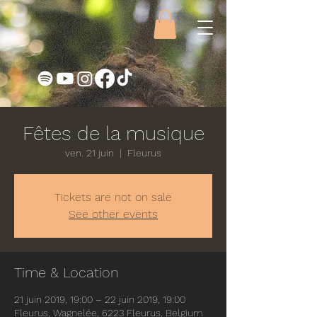
Fêtes de la musique
ven. 21 juin
  |  
Fleurus
Tickets are not on sale
See other events
Time & Location
21 juin 2019, 19:00 – 22 juin 2019, 19:00
Fleurus, Wagnelée, 6223 Fleurus, Belgium