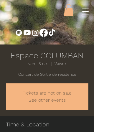
Espace COLUMBAN
ven. 15 oct.
  |  
Wavre
Concert de Sortie de résidence
Tickets are not on sale
See other events
Time & Location